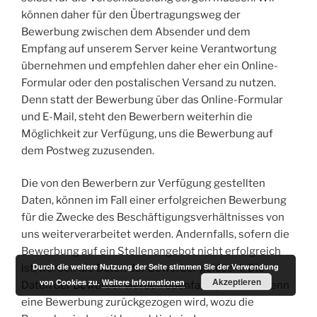
können daher für den Übertragungsweg der
Bewerbung zwischen dem Absender und dem
Empfang auf unserem Server keine Verantwortung
übernehmen und empfehlen daher eher ein Online-
Formular oder den postalischen Versand zu nutzen.
Denn statt der Bewerbung über das Online-Formular
und E-Mail, steht den Bewerbern weiterhin die
Möglichkeit zur Verfügung, uns die Bewerbung auf
dem Postweg zuzusenden.
Die von den Bewerbern zur Verfügung gestellten
Daten, können im Fall einer erfolgreichen Bewerbung
für die Zwecke des Beschäftigungsverhältnisses von
uns weiterverarbeitet werden. Andernfalls, sofern die
Bewerbung auf ein Stellenangebot nicht erfolgreich
Durch die weitere Nutzung der Seite stimmen Sie der Verwendung
ist, werden die Daten der Bewerber gelöscht. Die
Akzeptieren
von Cookies zu.
Weitere Informationen
Daten der Bewerber werden ebenfalls gelöscht, wenn
eine Bewerbung zurückgezogen wird, wozu die