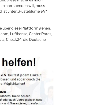
der. Diese macht es noch
 die man spenden will, muss
 ist unter „Pusteblume e.V“
e über diese Plattform gehen.
com, Lufthansa, Center Parcs,
ia, Check24, die Deutsche