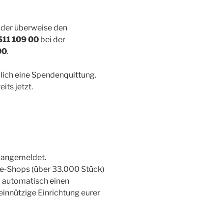
der überweise den
511 109 00
bei der
00
.
lich eine Spendenquittung.
its jetzt.
r angemeldet.
ne-Shops (über 33.000 Stück)
p automatisch einen
innützige Einrichtung eurer