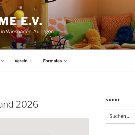
E E.V.
 in Wiesbaden-Auringen
Verein
Formales
SUCHE
tand 2026
Suchen
nach: