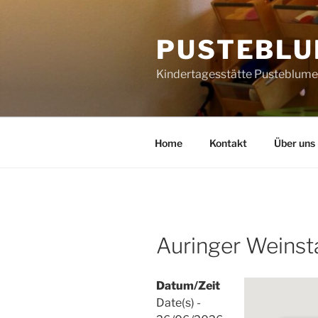
Zum
Inhalt
PUSTEBLUM
springen
Kindertagesstätte Pusteblume
Home
Kontakt
Über uns
Auringer Weins
Datum/Zeit
Date(s) -