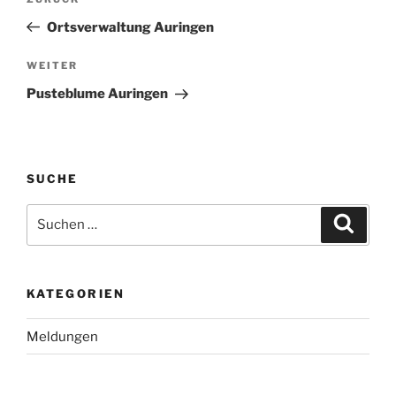
Vorheriger
Beitrag
Ortsverwaltung Auringen
Nächster
WEITER
Beitrag
Pusteblume Auringen
SUCHE
Suchen
Suche
nach:
KATEGORIEN
Meldungen