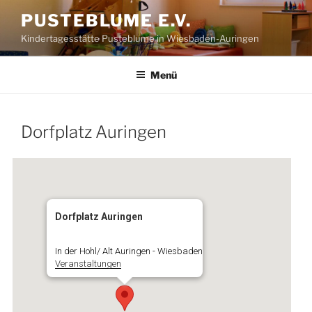
Zum
PUSTEBLUME E.V.
Inhalt
Kindertagesstätte Pusteblume in Wiesbaden-Auringen
springen
Menü
Dorfplatz Auringen
Dorfplatz Auringen
In der Hohl/ Alt Auringen - Wiesbaden
Veranstaltungen